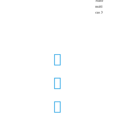


